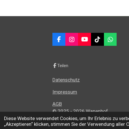
F
I
Y
T
W
a
n
o
i
h
c
s
u
k
a
e
t
T
T
t
b
a
u
o
s
Teilen
o
g
b
k
A
o
r
e
p
Datenschutz
k
a
p
m
Impressum
AGB
© 2025 - 2026 Wanenhof
Diese Website verwendet Cookies, um Ihr Erlebnis zu ve
„Akzeptieren“ klicken, stimmen Sie der Verwendung aller 