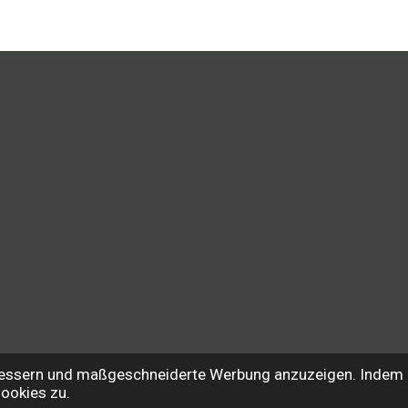
e
e
e
n
n
n
rbessern und maßgeschneiderte Werbung anzuzeigen. Indem 
Cookies zu.