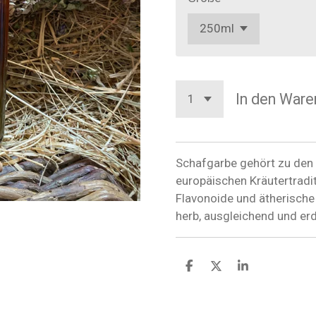
In den Ware
Schafgarbe gehört zu den 
europäischen Kräutertraditi
Flavonoide und ätherisch
herb, ausgleichend und erd
T
T
T
e
e
e
i
i
i
l
l
l