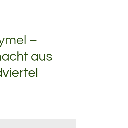
ymel –
acht aus
viertel