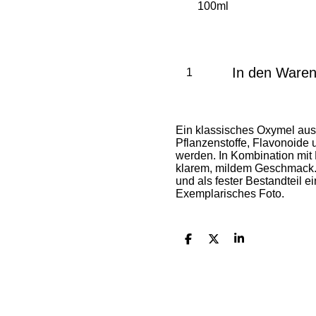
In den Ware
Ein klassisches Oxymel aus d
Pflanzenstoffe, Flavonoide 
werden. In Kombination mit
klarem, mildem Geschmack. 
und als fester Bestandteil e
Exemplarisches Foto.
T
T
T
e
e
e
i
i
i
l
l
l
e
e
e
n
n
n