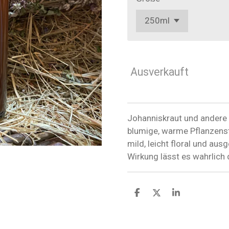
Ausverkauft
Johanniskraut und andere
blumige, warme Pflanzens
mild, leicht floral und au
Wirkung lässt es wahrlich 
T
T
T
e
e
e
i
i
i
l
l
l