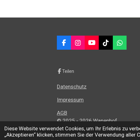
F
I
Y
T
W
a
n
o
i
h
c
s
u
k
a
e
t
T
T
t
b
a
u
o
s
Teilen
o
g
b
k
A
o
r
e
p
Datenschutz
k
a
p
m
Impressum
AGB
© 2025 - 2026 Wanenhof
Diese Website verwendet Cookies, um Ihr Erlebnis zu ve
„Akzeptieren“ klicken, stimmen Sie der Verwendung aller 