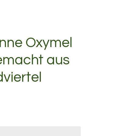
onne Oxymel
emacht aus
viertel