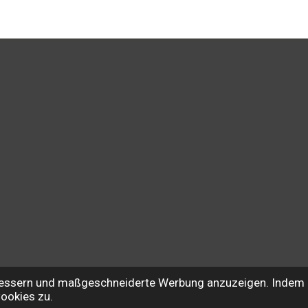
e
e
e
n
n
n
rbessern und maßgeschneiderte Werbung anzuzeigen. Indem 
Cookies zu.